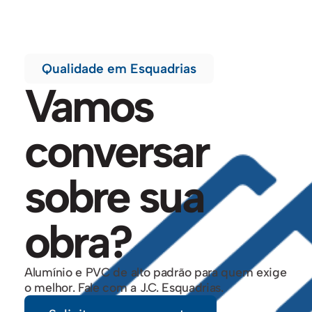
Qualidade em Esquadrias
Vamos
conversar
sobre sua
obra?
Alumínio e PVC de alto padrão para quem exige
o melhor. Fale com a J.C. Esquadrias.