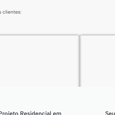
 clientes:
Seu
Projeto Residencial em