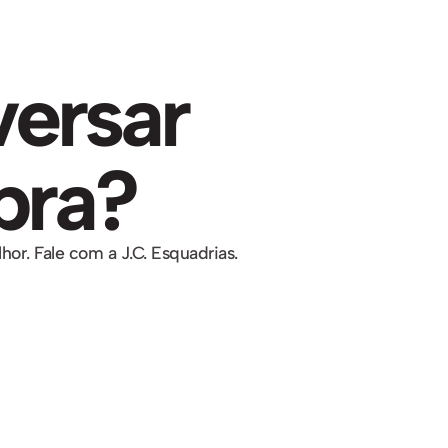
ersar
bra?
or. Fale com a J.C. Esquadrias.